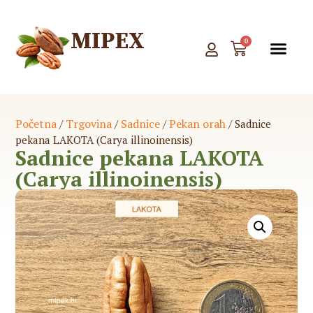
MIPEX
0
WEB
PONU
Početna
Trgovina
Sadnice
Pekan orah
/
/
/
/ Sadnice
pekana LAKOTA (Carya illinoinensis)
Sadnice pekana LAKOTA
(Carya illinoinensis)