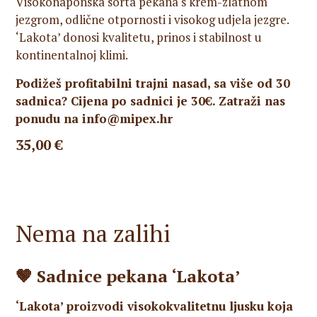
Visokonaponska sorta pekana s krem-zlatnom
jezgrom, odlične otpornosti i visokog udjela jezgre.
‘Lakota’ donosi kvalitetu, prinos i stabilnost u
kontinentalnoj klimi.
Podižeš profitabilni trajni nasad, sa više od 30
sadnica? Cijena po sadnici je 30€.
Zatraži nas
ponudu na info@mipex.hr
35,00
€
Nema na zalihi
🤎 Sadnice pekana ‘Lakota’
‘Lakota’ proizvodi visokokvalitetnu ljusku koja