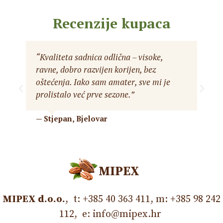
Recenzije kupaca
“Kvaliteta sadnica odlična – visoke,
ravne, dobro razvijen korijen, bez
oštećenja. Iako sam amater, sve mi je
prolistalo već prve sezone.”
— Stjepan, Bjelovar
MIPEX
MIPEX d.o.o.
, t: +385 40 363 411, m: +385 98 242
112, e: info@mipex.hr