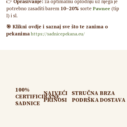
👉
Oprašivanje:
za optimalnu oplodnju uz njega je
potrebno zasaditi barem
10–20%
sorte
(tip
Pawnee
I) i sl.
🎯 Klikni ovdje i saznaj sve što te zanima o
pekanima
https://sadnicepekana.eu/
100%
NAJVEĆI
STRUČNA
BRZA
CERTIFICIRANE
PRINOSI
PODRŠKA
DOSTAVA
SADNICE