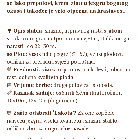
se lako prepolovi, krem-zlatnu jezgru bogatog
okusa i također je vrlo otporna na krastavost.
🌳
Opis stabla:
snažno, uspravnog rasta s jakom
strukturom grana otpornom na vjetar; stabla mogu
narasti i do 22–30 m.
🥜 Plod:
visok udio jezgre (% ~57), veliki plodovi,
odličan za preradu i svježu potrošnju.
💚
Prednosti:
visoka otpornost na bolesti, robustan
rast, odlična kvaliteta ploda.
📅
Vrijeme berbe:
druga polovica listopada.
📏
Razmak sadnje:
6x6m ili 6x9m (kratoročno),
10x10m, 12x12m (dugoročno).
💬
Zašto odabrati ‘Lakota’?
Za one koji žele
najveću jezgru, visoku kvalitetu i snažan stablo –
odličan izbor za dugoročne nasade.