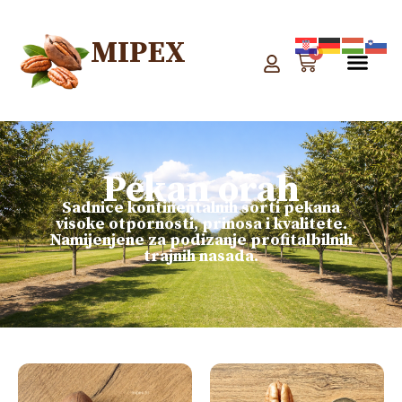
MIPEX
0
Pekan orah
Sadnice kontinentalnih sorti pekana
visoke otpornosti, prinosa i kvalitete.
Namijenjene za podizanje profitalbilnih
trajnih nasada.