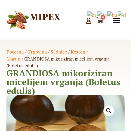
MIPEX
0
WEB
PONU
Početna
Trgovina
Sadnice
Kesten /
/
/
/
Marun
/ GRANDIOSA mikoriziran micelijem vrganja
(Boletus edulis)
GRANDIOSA mikoriziran
micelijem vrganja (Boletus
edulis)