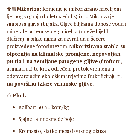
🍄‍🟫
Mikoriza:
Korijenje je mikorizirano micelijem
ljetnog vrganja (boletus edulis) i dr.. Mikoriza je
simbioza gljiva i biljaka. Gljive biljkama donose vodu i
minerale putem svojeg micelija (mreže bijelih
dlačica), a biljke njima za uzvrat daju šećere
proizvedene fotosintezom.
Mikorizirana stabla su
otpornija na klimatske promjene, nepovoljan
pH tla i na zemljane patogene gljive
(fitoftoru,
armilariju..) te kroz određeni protok vremena u
odgovarajućim ekološkim uvjetima fruktificiraju tj.
na površinu izlaze vrhunske gljive.
🌰
Plod:
Kalibar: 30-50 kom/kg
Sjajne tamnosmeđe boje
Kremasto, slatko meso izvrsnog okusa