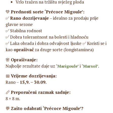
Vrlo tražen na tržištu svježeg ploda
💚
Prednosti sorte ‘Précoce Migoule’:
✅
Rano dozrijevanje
– idealno za prodaju prije
glavne sezone
✅ Stabilna rodnost
✅ Dobra tolerantnost na bolesti i hladnoću
✅ Laka obrada i dobra odvajivost ljuske ✅ Koristi se i
kao
oprašivač
za druge sorte (longistaminea)
🌸
Oprašivanje:
Najbolje rezultate daje uz
i
.
‘Marigoule’
‘Marsol’
📅
Vrijeme dozrijevanja:
Rano –
15,9. – 30.09.
📏
Preporučeni razmak sadnje:
8 × 8 m.
💬
Zašto odabrati ‘Précoce Migoule’?