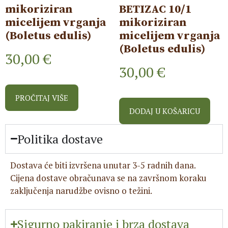
mikoriziran
BETIZAC 10/1
micelijem vrganja
mikoriziran
(Boletus edulis)
micelijem vrganja
(Boletus edulis)
30,00
€
30,00
€
PROČITAJ VIŠE
DODAJ U KOŠARICU
Politika dostave
Dostava će biti izvršena unutar 3-5 radnih dana.
Cijena dostave obračunava se na završnom koraku
zaključenja narudžbe ovisno o težini.
Sigurno pakiranje i brza dostava