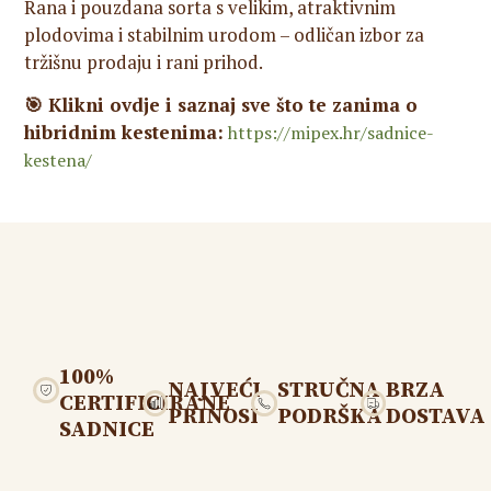
Rana i pouzdana sorta s velikim, atraktivnim
plodovima i stabilnim urodom – odličan izbor za
tržišnu prodaju i rani prihod.
🎯 Klikni ovdje i saznaj sve što te zanima o
hibridnim kestenima:
https://mipex.hr/sadnice-
kestena/
100%
NAJVEĆI
STRUČNA
BRZA
CERTIFICIRANE
PRINOSI
PODRŠKA
DOSTAVA
SADNICE