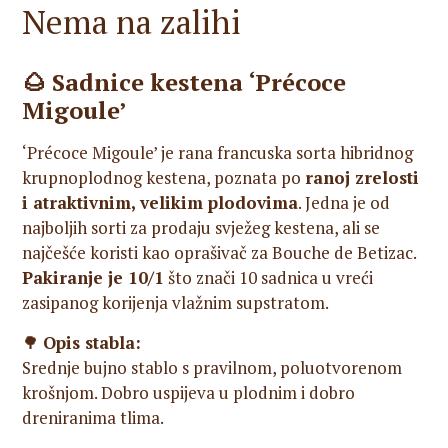
Nema na zalihi
🌰
Sadnice kestena ‘Précoce
Migoule’
‘Précoce Migoule’ je rana francuska sorta hibridnog
krupnoplodnog kestena, poznata po
ranoj zrelosti
i atraktivnim, velikim plodovima
. Jedna je od
najboljih sorti za prodaju svježeg kestena, ali se
najčešće koristi kao oprašivač za Bouche de Betizac.
Pakiranje je 10/1
što znači 10 sadnica u vreći
zasipanog korijenja vlažnim supstratom.
🌳
Opis stabla:
Srednje bujno stablo s pravilnom, poluotvorenom
krošnjom. Dobro uspijeva u plodnim i dobro
dreniranima tlima.