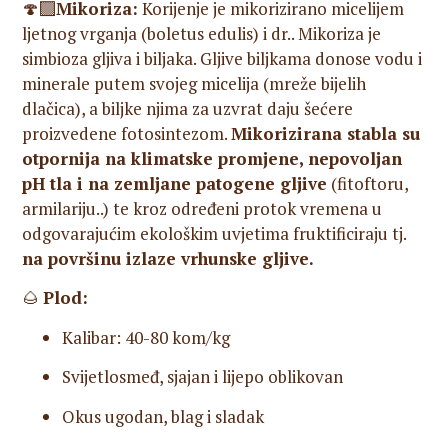
🍄‍🟫
Mikoriza:
Korijenje je mikorizirano micelijem
ljetnog vrganja (boletus edulis) i dr.. Mikoriza je
simbioza gljiva i biljaka. Gljive biljkama donose vodu i
minerale putem svojeg micelija (mreže bijelih
dlačica), a biljke njima za uzvrat daju šećere
proizvedene fotosintezom.
Mikorizirana stabla su
otpornija na klimatske promjene, nepovoljan
pH tla i na zemljane patogene gljive
(fitoftoru,
armilariju..) te kroz određeni protok vremena u
odgovarajućim ekološkim uvjetima fruktificiraju tj.
na površinu izlaze vrhunske gljive.
🌰
Plod:
Kalibar: 40-80 kom/kg
Svijetlosmeđ, sjajan i lijepo oblikovan
Okus ugodan, blag i sladak