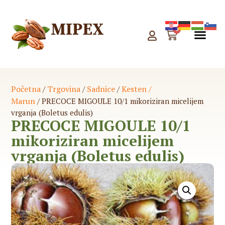
MIPEX
0
WEB
PONU
Početna
Trgovina
Sadnice
Kesten /
/
/
/
Marun
/ PRECOCE MIGOULE 10/1 mikoriziran micelijem
vrganja (Boletus edulis)
PRECOCE MIGOULE 10/1
mikoriziran micelijem
vrganja (Boletus edulis)